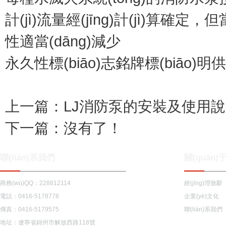
計(jì)流量經(jīng)計(jì)算確定，但
性適當(dāng)減少
永久性標(biāo)志銘牌標(biāo)
上一篇：
LJ消防泵的安裝及使用
下一篇：
沒有了！
聯(lián)系我們
關(guān
商務(wù)QQ：228812114
經(jīng)理致辭
電話：0416-5178778
企業(yè)文化
傳真：0416-5179575
聯(lián)系我們
地址：遼寧省錦州市解放西路118號