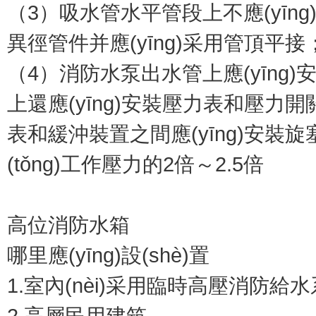
（3）吸水管水平管段上不應(yīng)有氣
異徑管件并應(yīng)采用管頂平接
（4）消防水泵出水管上應(yīng)安
上還應(yīng)安裝壓力表和壓力開關(
表和緩沖裝置之間應(yīng)安裝旋塞
(tǒng)工作壓力的2倍～2.5倍
高位消防水箱
哪里應(yīng)設(shè)置
1.室內(nèi)采用臨時高壓消防給水系
2.高層民用建筑