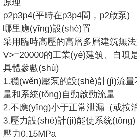
原理
p2p3p4(平時在p3p4間，p2啟泵)
哪里應(yīng)設(shè)置
采用臨時高壓的高層多層建筑無法滿足靜水壓力
V>=20000的工業(yè)建筑、
具體參數(shù)
1.穩(wěn)壓泵的設(shè)計(jì)
量和系統(tǒng)自動啟動流量
2.不應(yīng)小于正常泄漏（或按消防給
3.壓力設(shè)計(jì)能使系統(t
壓力0.15MPa