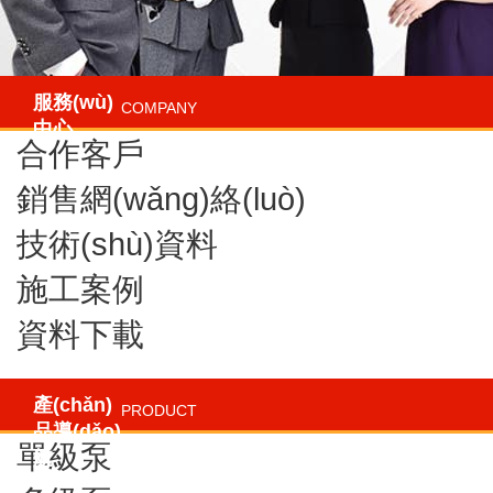
服務(wù)
COMPANY
中心
合作客戶
銷售網(wǎng)絡(luò)
技術(shù)資料
施工案例
資料下載
產(chǎn)
PRODUCT
品導(dǎo)
單級泵
航