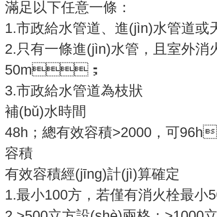
滿足以下任意一條：
1.市政給水管道、進(jìn)水管
2.只有一條進(jìn)水管，且室外消火
50m；
3.市政給水管道為枝狀
補(bǔ)水時間
48h；總有效容積>2000，可96
容積
有效容積經(jīng)計(jì)算確定
1.最小100方，若僅有消火栓最小5
2.>500立方設(shè)兩格；>100