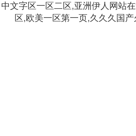
中文字区一区二区,亚洲伊人网站在
区,欧美一区第一页,久久久国
您好，歡迎您訪問錦州大洋泵業(yè)有限公司官方網(wǎng)站！