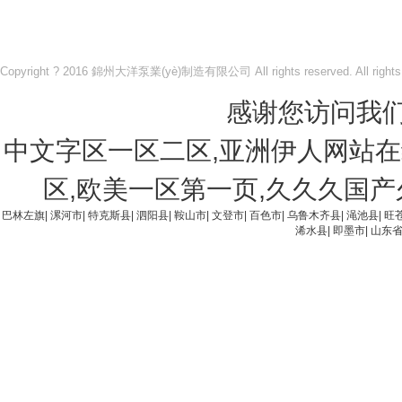
Copyright ? 2016 錦州大洋泵業(yè)制造有限公司 All rights reserved. All rights 
感谢您访问我
中文字区一区二区,亚洲伊人网站在
区,欧美一区第一页,久久久国
巴林左旗
|
漯河市
|
特克斯县
|
泗阳县
|
鞍山市
|
文登市
|
百色市
|
乌鲁木齐县
|
渑池县
|
旺
浠水县
|
即墨市
|
山东