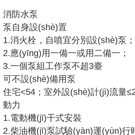
消防水泵
泵自身設(shè)置
1.消火栓，自噴宜分別設(shè)泵
2.應(yīng)用一備一或用二備一；
3.一個泵組工作泵不超3臺
可不設(shè)備用泵
住宅<54；室外設(shè)計(jì)流量≤2
動力
1.電動機(jī)干式安裝
2.柴油機(jī)泵試驗(yàn)運(y