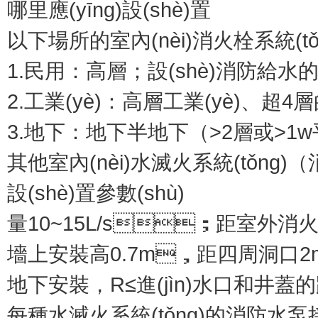
哪里應(yīng)設(shè)置
以下場所的室內(nèi)消火栓系統(tǒng)
1.民用：高層；設(shè)消防給
2.工業(yè)：高層工業(yè)、超
3.地下：地下半地下（>2層或>1w平）
其他室內(nèi)水滅火系統(tǒng)
設(shè)置參數(shù)
量10~15L/s；距室外消
墻上安裝高0.7m，距四周洞口2m
地下安裝，R≤進(jìn)水口和井蓋
每種水滅火系統(tǒng)的消防水泵接合器設