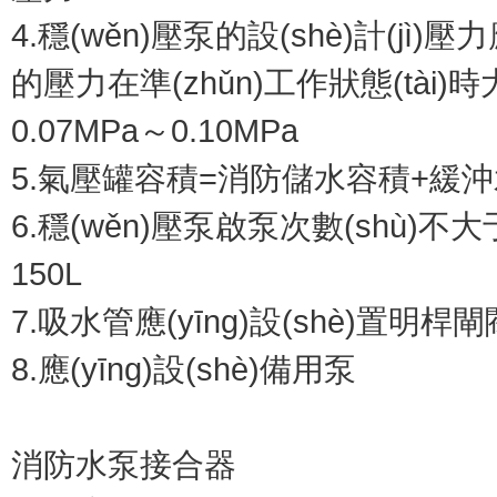
4.穩(wěn)壓泵的設(shè)計(jì)壓
的壓力在準(zhǔn)工作狀態(tài)
0.07MPa～0.10MPa
5.氣壓罐容積=消防儲水容積+緩沖水容
6.穩(wěn)壓泵啟泵次數(shù)不
150L
7.吸水管應(yīng)設(shè)置明桿閘
8.應(yīng)設(shè)備用泵
消防水泵接合器