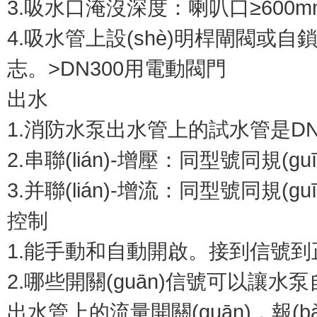
3.吸水口淹沒深度：喇叭口≥600
4.吸水管上設(shè)明桿閘閥或自鎖
志。>DN300用電動閥門
出水
1.消防水泵出水管上的試水管是DN
2.串聯(lián)-增壓：同型號同規(
3.并聯(lián)-增流：同型號同規(gu
控制
1.能手動和自動開啟。接到信號到正常運
2.哪些開關(guān)信號可以讓
出水管上的流量開關(guān)，報(b