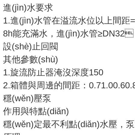
進(jìn)水要求
1.進(jìn)水管在溢流水位以上間距=
8h能充滿水，進(jìn)水管≥D
設(shè)止回閥
其他參數(shù)
1.旋流防止器淹沒深度150
2.箱體與周邊的間距：0.71.00.60.
穩(wěn)壓泵
作用與特點(diǎn)
穩(wěn)定最不利點(diǎn)水壓，