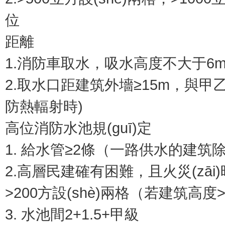
位
距離
1.消防車取水，吸水高度不大于6
2.取水口距建筑外墻≥15m，與甲
防熱輻射時)
高位消防水池規(guī)定
1. 給水管≥2條（一路供水的建筑
2.高層民建確有困難，且火災(zāi
>200方設(shè)兩格（若建筑高度>
3. 水池間2+1.5+甲級